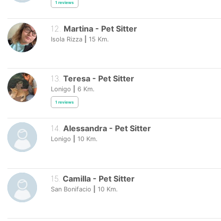
1
reviews
12
.
Martina
-
Pet Sitter
Isola Rizza
|
15
Km.
13
.
Teresa
-
Pet Sitter
Lonigo
|
6
Km.
1
reviews
14
.
Alessandra
-
Pet Sitter
Lonigo
|
10
Km.
15
.
Camilla
-
Pet Sitter
San Bonifacio
|
10
Km.