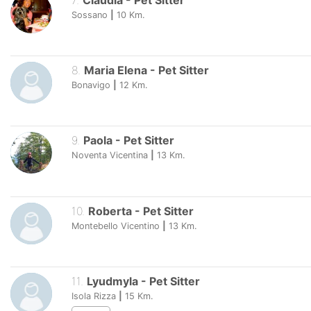
7
.
Claudia
-
Pet Sitter
Sossano
|
10
Km.
8
.
Maria Elena
-
Pet Sitter
Bonavigo
|
12
Km.
9
.
Paola
-
Pet Sitter
Noventa Vicentina
|
13
Km.
10
.
Roberta
-
Pet Sitter
Montebello Vicentino
|
13
Km.
11
.
Lyudmyla
-
Pet Sitter
Isola Rizza
|
15
Km.