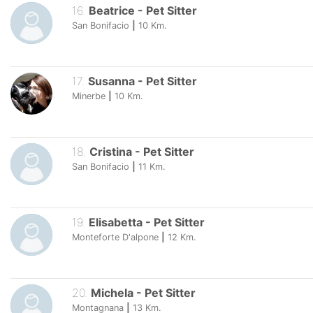
16
.
Beatrice
-
Pet Sitter
San Bonifacio
|
10
Km.
17
.
Susanna
-
Pet Sitter
Minerbe
|
10
Km.
18
.
Cristina
-
Pet Sitter
San Bonifacio
|
11
Km.
19
.
Elisabetta
-
Pet Sitter
Monteforte D'alpone
|
12
Km.
20
.
Michela
-
Pet Sitter
Montagnana
|
13
Km.