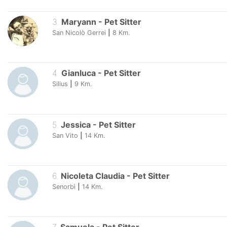
3
.
Maryann
-
Pet Sitter
San Nicolò Gerrei
|
8
Km.
4
.
Gianluca
-
Pet Sitter
Silius
|
9
Km.
5
.
Jessica
-
Pet Sitter
San Vito
|
14
Km.
6
.
Nicoleta Claudia
-
Pet Sitter
Senorbì
|
14
Km.