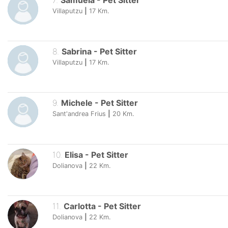
7
.
Samuela
-
Pet Sitter
Villaputzu
|
17
Km.
8
.
Sabrina
-
Pet Sitter
Villaputzu
|
17
Km.
9
.
Michele
-
Pet Sitter
Sant'andrea Frius
|
20
Km.
10
.
Elisa
-
Pet Sitter
Dolianova
|
22
Km.
11
.
Carlotta
-
Pet Sitter
Dolianova
|
22
Km.