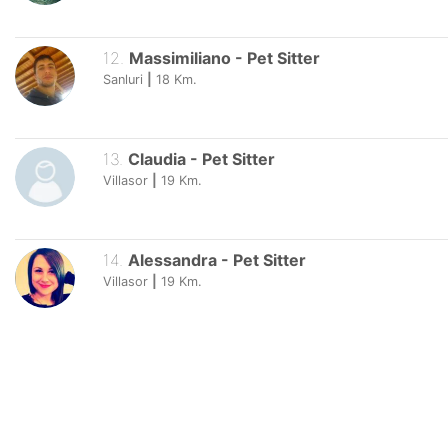
12
.
Massimiliano
-
Pet Sitter
Sanluri
|
18
Km.
13
.
Claudia
-
Pet Sitter
Villasor
|
19
Km.
14
.
Alessandra
-
Pet Sitter
Villasor
|
19
Km.