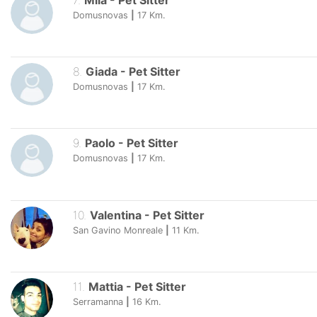
7
.
Mila
-
Pet Sitter
Domusnovas
|
17
Km.
8
.
Giada
-
Pet Sitter
Domusnovas
|
17
Km.
9
.
Paolo
-
Pet Sitter
Domusnovas
|
17
Km.
10
.
Valentina
-
Pet Sitter
San Gavino Monreale
|
11
Km.
11
.
Mattia
-
Pet Sitter
Serramanna
|
16
Km.