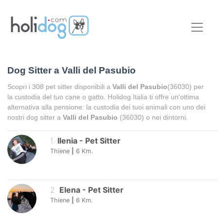
Dog Sitter a
Valli del Pasubio
Scopri i
308
pet sitter disponibili a
Valli del Pasubio
(36030) per
la custodia del tuo cane o gatto. Holidog Italia ti offre un'ottima
alternativa alla pensione: la custodia dei tuoi animali con uno dei
nostri dog sitter a
Valli del Pasubio
(36030) o nei dintorni.
1
.
Ilenia
-
Pet Sitter
Thiene
|
6
Km.
2
.
Elena
-
Pet Sitter
Thiene
|
6
Km.