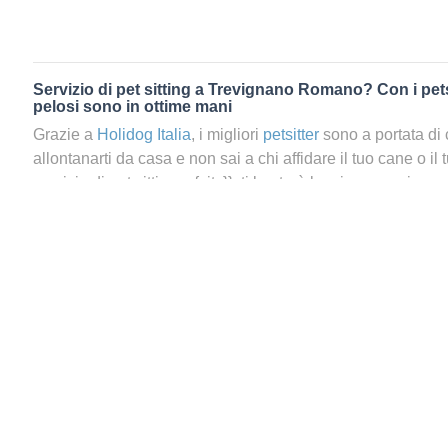
Servizio di pet sitting a Trevignano Romano? Con i petsi
pelosi sono in ottime mani
Grazie a
Holidog Italia
, i migliori
petsitter
sono a portata di 
allontanarti da casa e non sai a chi affidare il tuo cane o il 
servizio di pet sitting a {city}}, ti basterà lanciare una ricer
vicina a te e al tuo animale. Perché prenotare un servizio di 
Rivolgersi a un amante degli animali è sempre un’eccellente
Così facendo, gli fornirai tanti nuovi stimoli e in un certo 
in una vacanza. In fondo, anche le nostre bestioline merita
tanto! Scegliendo il servizio di Holidog di pet sitting a {city}
preoccupazione alcuna. La tua bestiolina riceverà tanto a
fossi tu stesso a prendertene cura.
Ci sono petsitter a
Trevignano Romano
?
Come trovare i mi
zona?
Con Holidog, trovare un petsitter è un gioco da ra
potrai infatti prenotare il tuo
petsitter a
Trevignano Rom