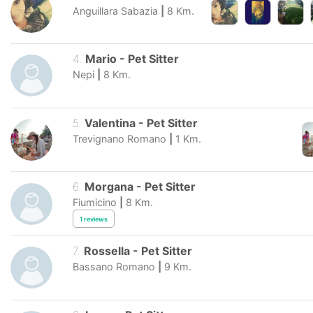
Anguillara Sabazia
|
8
Km.
4
.
Mario
-
Pet Sitter
Nepi
|
8
Km.
5
.
Valentina
-
Pet Sitter
Trevignano Romano
|
1
Km.
6
.
Morgana
-
Pet Sitter
Fiumicino
|
8
Km.
1
reviews
7
.
Rossella
-
Pet Sitter
Bassano Romano
|
9
Km.