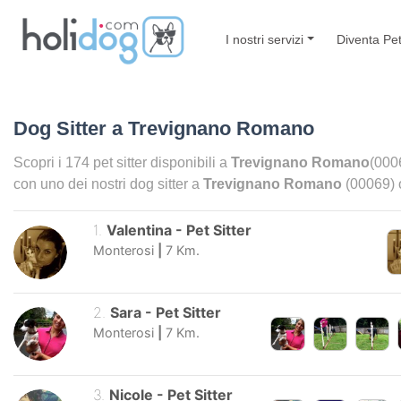
I nostri servizi
Diventa Pet
Dog Sitter a
Trevignano Romano
Scopri i
174
pet sitter disponibili a
Trevignano Romano
(0006
con uno dei nostri dog sitter a
Trevignano Romano
(00069) o
1
.
Valentina
-
Pet Sitter
Monterosi
|
7
Km.
2
.
Sara
-
Pet Sitter
Monterosi
|
7
Km.
3
.
Nicole
-
Pet Sitter