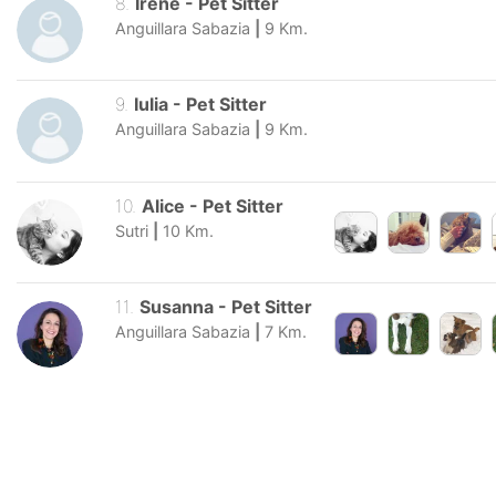
8
.
Irene
-
Pet Sitter
Anguillara Sabazia
|
9
Km.
9
.
Iulia
-
Pet Sitter
Anguillara Sabazia
|
9
Km.
10
.
Alice
-
Pet Sitter
Sutri
|
10
Km.
11
.
Susanna
-
Pet Sitter
Anguillara Sabazia
|
7
Km.