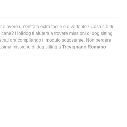
er e avere un’entrata extra facile e divertente? Cosa c’è di
 cane? Holidog ti aiuterà a trovare missioni di dog sitting
trati ora compilando il modulo sottostante. Non perdere
ssima missione di dog sitting a
Trevignano Romano
 l’angolo!
a
Trevignano Romano
?
eno una pensione per cani a
Trevignano Romano
,
erato già altre opzioni oltre alla
pensione per cani a
uo animale. Negli ultimi anni, infatti, sono nate tante nuove
soli gli animali quando si è via. Una
pensione per cani
non
idee. Spesso sono esageratamente affollate e l’animale si
 maggior parte della sua giornata rinchiuso in una gabbia.
che il tuo migliore amico ti aspetta dietro alle sbarre