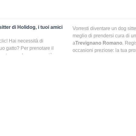
tter di Holidog, i tuoi amici
Vorresti diventare un dog sitt
meglio di prendersi cura di un
clic! Hai necessità di
a
Trevignano Romano
.
Regis
tuo gatto? Per prenotare il
occasioni preziose: la tua pro
ca e trovare la persona più
potrebbe essere proprio dietro
pet sitting a {city}}?
C’è una pensione per cani 
 idea per il tuo pelosetto.
senso si sentirà coccolato come
Prima di dirti che se c’è o m
no un po’ di sano relax ogni
vorremmo sapere se hai consid
}, potrai partire senza
Trevignano Romano
per il t
more, cibo e coccole come se
soluzioni per non lasciare da 
è per forza la migliore delle 
ritrova a dover trascorrere la
gliori petsitter nella mia
Andiamo, ti piacerebbe sapere 
gazzi! In un solo clic,
quando non ci sei?
ano
. I petsitter che ti verranno