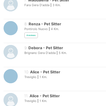
7
.
Maddalena
-
Pet Sitter
Fara Gera D'adda
|
3
Km.
8
.
Renza
-
Pet Sitter
Pontirolo Nuovo
|
4
Km.
4
reviews
9
.
Debora
-
Pet Sitter
Brignano Gera D'adda
|
5
Km.
10
.
Alice
-
Pet Sitter
Treviglio
|
1
Km.
11
.
Alice
-
Pet Sitter
Treviglio
|
1
Km.