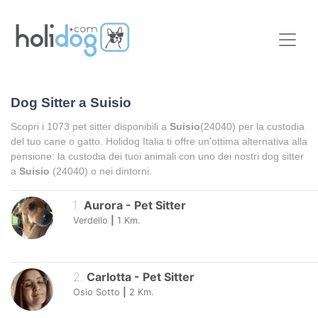
Dog Sitter a
Suisio
Scopri i
1073
pet sitter disponibili a
Suisio
(24040) per la custodia
del tuo cane o gatto. Holidog Italia ti offre un'ottima alternativa alla
pensione: la custodia dei tuoi animali con uno dei nostri dog sitter
a
Suisio
(24040) o nei dintorni.
1
.
Aurora
-
Pet Sitter
Verdello
|
1
Km.
2
.
Carlotta
-
Pet Sitter
Osio Sotto
|
2
Km.