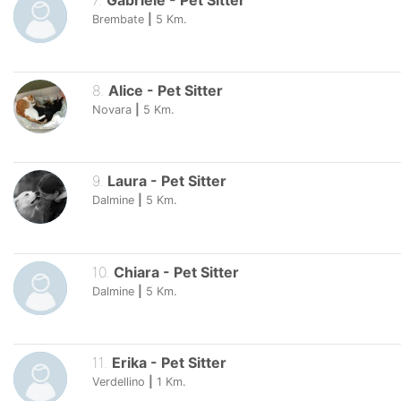
7
.
Gabriele
-
Pet Sitter
Brembate
|
5
Km.
8
.
Alice
-
Pet Sitter
Novara
|
5
Km.
9
.
Laura
-
Pet Sitter
Dalmine
|
5
Km.
10
.
Chiara
-
Pet Sitter
Dalmine
|
5
Km.
11
.
Erika
-
Pet Sitter
Verdellino
|
1
Km.