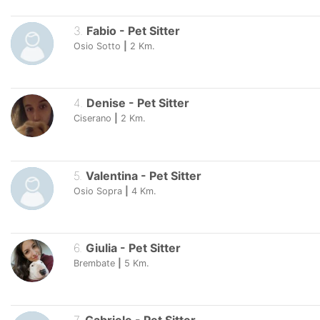
3
.
Fabio
-
Pet Sitter
Osio Sotto
|
2
Km.
4
.
Denise
-
Pet Sitter
Ciserano
|
2
Km.
5
.
Valentina
-
Pet Sitter
Osio Sopra
|
4
Km.
6
.
Giulia
-
Pet Sitter
Brembate
|
5
Km.