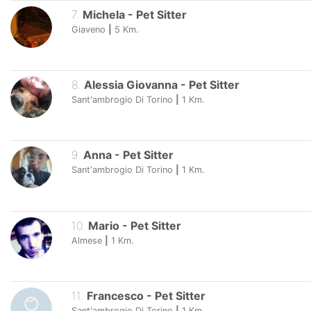
7
.
Michela
-
Pet Sitter
Giaveno
|
5
Km.
8
.
Alessia Giovanna
-
Pet Sitter
Sant'ambrogio Di Torino
|
1
Km.
9
.
Anna
-
Pet Sitter
Sant'ambrogio Di Torino
|
1
Km.
10
.
Mario
-
Pet Sitter
Almese
|
1
Km.
11
.
Francesco
-
Pet Sitter
Sant'ambrogio Di Torino
|
1
Km.