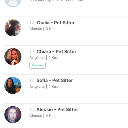
12
.
Giulia
-
Pet Sitter
Almese
|
3
Km.
13
.
Chiara
-
Pet Sitter
Avigliana
|
4
Km.
3
reviews
14
.
Sofia
-
Pet Sitter
Avigliana
|
4
Km.
15
.
Alessio
-
Pet Sitter
Almese
|
4
Km.