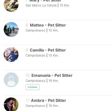
7
.
Mary
-
Pet Sitter
San Marco La Catola
|
15
Km.
8
.
Matteo
-
Pet Sitter
Campobasso
|
15
Km.
9
.
Camilla
-
Pet Sitter
Campobasso
|
15
Km.
10
.
Emanuela
-
Pet Sitter
Campobasso
|
16
Km.
2
reviews
11
.
Ambra
-
Pet Sitter
Campobasso
|
16
Km.