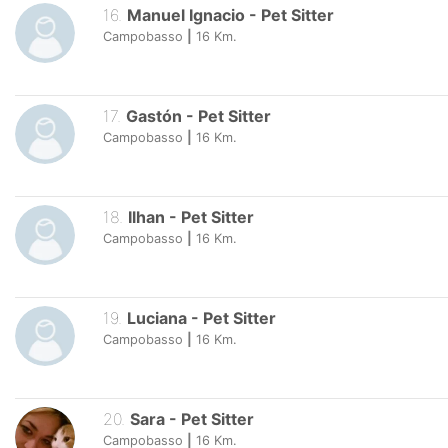
16
.
Manuel Ignacio
-
Pet Sitter
Campobasso
|
16
Km.
17
.
Gastón
-
Pet Sitter
Campobasso
|
16
Km.
18
.
Ilhan
-
Pet Sitter
Campobasso
|
16
Km.
19
.
Luciana
-
Pet Sitter
Campobasso
|
16
Km.
20
.
Sara
-
Pet Sitter
Campobasso
|
16
Km.