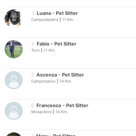
3
.
Luana
-
Pet Sitter
Campodipietra
|
11
Km.
4
.
Fabio
-
Pet Sitter
Toro
|
11
Km.
5
.
Ascenza
-
Pet Sitter
Campobasso
|
14
Km.
6
.
Francesco
-
Pet Sitter
Monacilioni
|
14
Km.