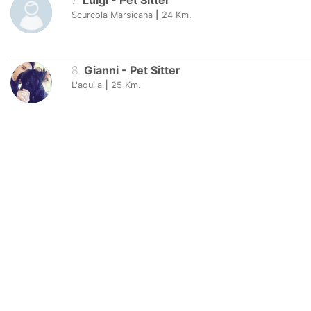
7
.
Luigi
-
Pet Sitter
Scurcola Marsicana
|
24
Km.
8
.
Gianni
-
Pet Sitter
L'aquila
|
25
Km.