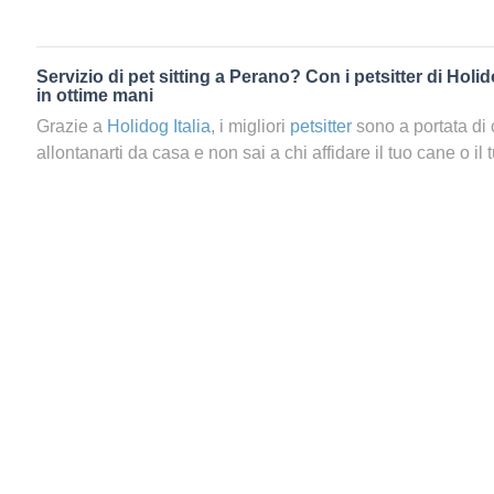
Servizio di pet sitting a Perano? Con i petsitter di Holid
in ottime mani
Grazie a
Holidog Italia
, i migliori
petsitter
sono a portata di 
allontanarti da casa e non sai a chi affidare il tuo cane o il 
servizio di pet sitting a {city}}, ti basterà lanciare una ricer
vicina a te e al tuo animale. Perché prenotare un servizio di 
Rivolgersi a un amante degli animali è sempre un’eccellente
Così facendo, gli fornirai tanti nuovi stimoli e in un certo 
in una vacanza. In fondo, anche le nostre bestioline merita
tanto! Scegliendo il servizio di Holidog di pet sitting a {city}
preoccupazione alcuna. La tua bestiolina riceverà tanto a
fossi tu stesso a prendertene cura.
Ci sono petsitter a
Perano
?
Come trovare i migliori petsitt
Holidog, trovare un petsitter è un gioco da ragazzi! In un 
prenotare il tuo
petsitter a
Perano
. I petsitter che ti verra
effettuata sono solo i migliori in circolazione: ci preoccupi