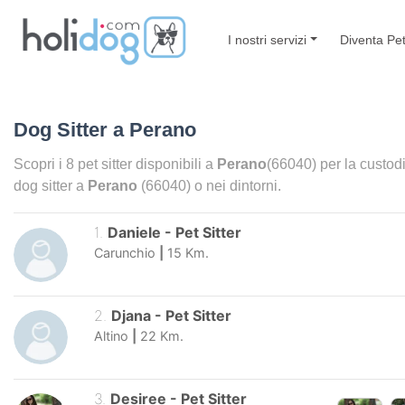
I nostri servizi
Diventa Pet
Dog Sitter a
Perano
Scopri i
8
pet sitter disponibili a
Perano
(66040) per la custodi
dog sitter a
Perano
(66040) o nei dintorni.
1
.
Daniele
-
Pet Sitter
Carunchio
|
15
Km.
2
.
Djana
-
Pet Sitter
Altino
|
22
Km.
3
.
Desiree
-
Pet Sitter