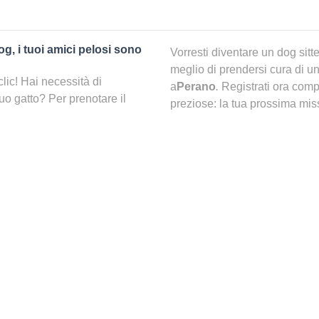
og, i tuoi amici pelosi sono
Vorresti diventare un dog sitt
meglio di prendersi cura di un
clic! Hai necessità di
a
Perano
.
Registrati ora comp
tuo gatto? Per prenotare il
preziose: la tua prossima miss
ca e trovare la persona più
dietro l’angolo!
pet sitting a {city}}?
C’è una pensione per cani 
 idea per il tuo pelosetto.
senso si sentirà coccolato come
Prima di dirti che se c’è o m
no un po’ di sano relax ogni
hai considerato già altre opzio
}, potrai partire senza
Negli ultimi anni, infatti, son
more, cibo e coccole come se
animali quando si è via. Una
Spesso sono esageratamente af
maggior parte della sua giorn
er nella mia zona?
Con
che il tuo migliore amico ti a
solo clic, potrai infatti
nno mostrati con la ricerca
Quali le alternative a una pe
amo di selezionarli