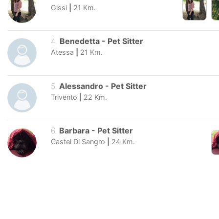
Gissi
|
21
Km.
4
.
Benedetta
-
Pet Sitter
Atessa
|
21
Km.
5
.
Alessandro
-
Pet Sitter
Trivento
|
22
Km.
6
.
Barbara
-
Pet Sitter
Castel Di Sangro
|
24
Km.