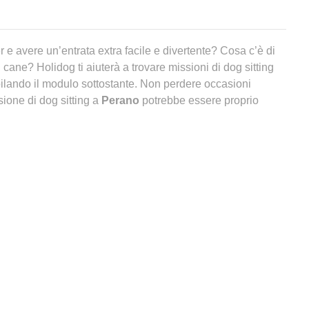
er e avere un’entrata extra facile e divertente? Cosa c’è di
 cane? Holidog ti aiuterà a trovare missioni di dog sitting
ilando il modulo sottostante. Non perdere occasioni
ione di dog sitting a
Perano
potrebbe essere proprio
a
Perano
?
eno una pensione per cani a
Perano
,
vorremmo sapere se
ni oltre alla
pensione per cani a
Perano
per il tuo animale.
o nate tante nuove soluzioni per non lasciare da soli gli
pensione per cani
non è per forza la migliore delle idee.
follate e l’animale si ritrova a dover trascorrere la
ata rinchiuso in una gabbia. Andiamo, ti piacerebbe sapere
spetta dietro alle sbarre quando non ci sei?
nsione per cani a
Perano
?