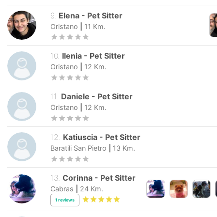
9
.
Elena
-
Pet Sitter
Oristano
|
11
Km.
10
.
Ilenia
-
Pet Sitter
Oristano
|
12
Km.
11
.
Daniele
-
Pet Sitter
Oristano
|
12
Km.
12
.
Katiuscia
-
Pet Sitter
Baratili San Pietro
|
13
Km.
13
.
Corinna
-
Pet Sitter
Cabras
|
24
Km.
1
reviews