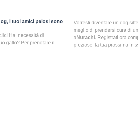
dog, i tuoi amici pelosi sono
Vorresti diventare un dog sitt
meglio di prendersi cura di un
clic! Hai necessità di
a
Nurachi
.
Registrati ora com
tuo gatto? Per prenotare il
preziose: la tua prossima miss
ca e trovare la persona più
dietro l’angolo!
pet sitting a {city}}?
C’è una pensione per cani 
 idea per il tuo pelosetto.
senso si sentirà coccolato come
Prima di dirti che se c’è o m
no un po’ di sano relax ogni
hai considerato già altre opzio
}, potrai partire senza
animale. Negli ultimi anni, in
more, cibo e coccole come se
soli gli animali quando si è v
idee. Spesso sono esageratamen
maggior parte della sua giorn
ter nella mia zona?
Con
che il tuo migliore amico ti a
solo clic, potrai infatti
anno mostrati con la ricerca
Quali le alternative a una pe
amo di selezionarli