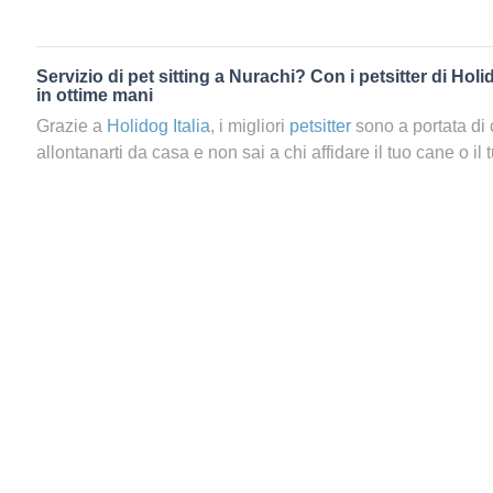
Servizio di pet sitting a Nurachi? Con i petsitter di Holi
in ottime mani
Grazie a
Holidog Italia
, i migliori
petsitter
sono a portata di 
allontanarti da casa e non sai a chi affidare il tuo cane o il 
servizio di pet sitting a {city}}, ti basterà lanciare una ricer
vicina a te e al tuo animale. Perché prenotare un servizio di 
Rivolgersi a un amante degli animali è sempre un’eccellente
Così facendo, gli fornirai tanti nuovi stimoli e in un certo 
in una vacanza. In fondo, anche le nostre bestioline merita
tanto! Scegliendo il servizio di Holidog di pet sitting a {city}
preoccupazione alcuna. La tua bestiolina riceverà tanto a
fossi tu stesso a prendertene cura.
Ci sono petsitter a
Nurachi
?
Come trovare i migliori petsit
Holidog, trovare un petsitter è un gioco da ragazzi! In un 
prenotare il tuo
petsitter a
Nurachi
. I petsitter che ti verr
effettuata sono solo i migliori in circolazione: ci preoccupi