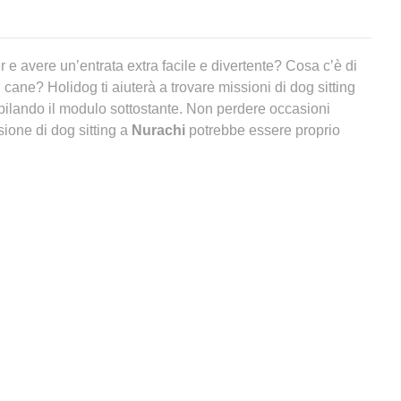
er e avere un’entrata extra facile e divertente? Cosa c’è di
 cane? Holidog ti aiuterà a trovare missioni di dog sitting
pilando il modulo sottostante. Non perdere occasioni
ione di dog sitting a
Nurachi
potrebbe essere proprio
a
Nurachi
?
eno una pensione per cani a
Nurachi
,
vorremmo sapere se
ni oltre alla
pensione per cani a
Nurachi
per il tuo
fatti, sono nate tante nuove soluzioni per non lasciare da
ia. Una
pensione per cani
non è per forza la migliore delle
te affollate e l’animale si ritrova a dover trascorrere la
ata rinchiuso in una gabbia. Andiamo, ti piacerebbe sapere
spetta dietro alle sbarre quando non ci sei?
nsione per cani a
Nurachi
?