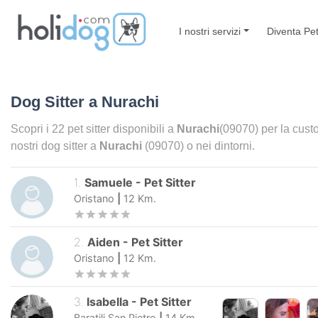
I nostri servizi
Diventa Pet
Dog Sitter a
Nurachi
Scopri i
22
pet sitter disponibili a
Nurachi
(09070) per la custo
nostri dog sitter a
Nurachi
(09070) o nei dintorni.
1
.
Samuele
-
Pet Sitter
Oristano
|
12
Km.
2
.
Aiden
-
Pet Sitter
Oristano
|
12
Km.
3
.
Isabella
-
Pet Sitter
Baratili San Pietro
|
14
Km.