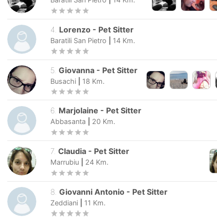
4
.
Lorenzo
-
Pet Sitter
Baratili San Pietro
|
14
Km.
5
.
Giovanna
-
Pet Sitter
Busachi
|
18
Km.
6
.
Marjolaine
-
Pet Sitter
Abbasanta
|
20
Km.
7
.
Claudia
-
Pet Sitter
Marrubiu
|
24
Km.
8
.
Giovanni Antonio
-
Pet Sitter
Zeddiani
|
11
Km.