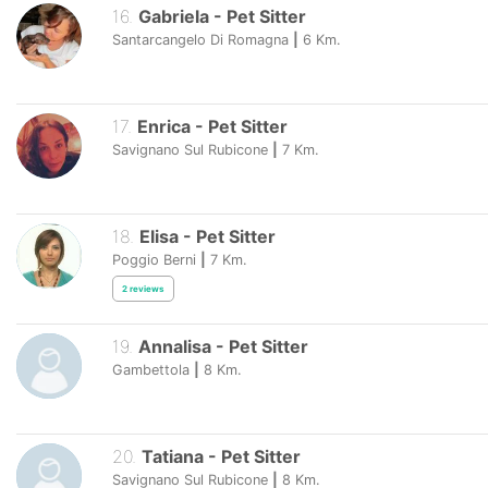
16
.
Gabriela
-
Pet Sitter
Santarcangelo Di Romagna
|
6
Km.
17
.
Enrica
-
Pet Sitter
Savignano Sul Rubicone
|
7
Km.
18
.
Elisa
-
Pet Sitter
Poggio Berni
|
7
Km.
2
reviews
19
.
Annalisa
-
Pet Sitter
Gambettola
|
8
Km.
20
.
Tatiana
-
Pet Sitter
Savignano Sul Rubicone
|
8
Km.