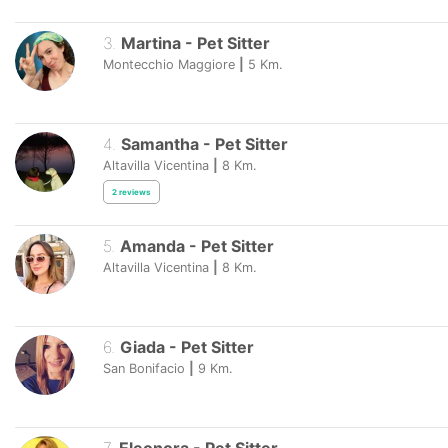
3
.
Martina
-
Pet Sitter
Montecchio Maggiore
|
5
Km.
4
.
Samantha
-
Pet Sitter
Altavilla Vicentina
|
8
Km.
2
reviews
5
.
Amanda
-
Pet Sitter
Altavilla Vicentina
|
8
Km.
6
.
Giada
-
Pet Sitter
San Bonifacio
|
9
Km.