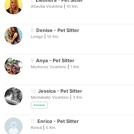
7
.
Eleonora
-
Pet Sitter
Altavilla Vicentina
|
10
Km.
8
.
Denise
-
Pet Sitter
Lonigo
|
10
Km.
9
.
Anya
-
Pet Sitter
Montorso Vicentino
|
1
Km.
10
.
Jessica
-
Pet Sitter
Montebello Vicentino
|
3
Km.
4
reviews
11
.
Enrico
-
Pet Sitter
Roncà
|
5
Km.