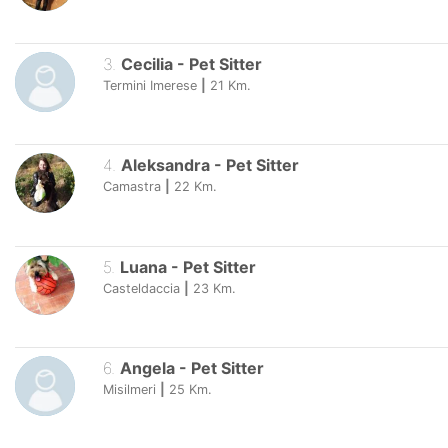
3
.
Cecilia
-
Pet Sitter
Termini Imerese
|
21
Km.
4
.
Aleksandra
-
Pet Sitter
Camastra
|
22
Km.
5
.
Luana
-
Pet Sitter
Casteldaccia
|
23
Km.
6
.
Angela
-
Pet Sitter
Misilmeri
|
25
Km.