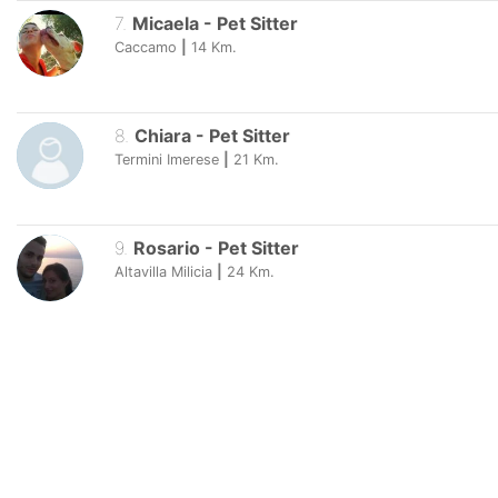
7
.
Micaela
-
Pet Sitter
Caccamo
|
14
Km.
8
.
Chiara
-
Pet Sitter
Termini Imerese
|
21
Km.
9
.
Rosario
-
Pet Sitter
Altavilla Milicia
|
24
Km.