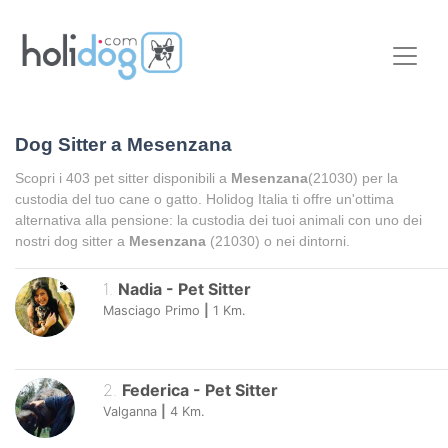
Dog Sitter a
Mesenzana
Scopri i
403
pet sitter disponibili a
Mesenzana
(21030) per la
custodia del tuo cane o gatto. Holidog Italia ti offre un'ottima
alternativa alla pensione: la custodia dei tuoi animali con uno dei
nostri dog sitter a
Mesenzana
(21030) o nei dintorni.
1
.
Nadia
-
Pet Sitter
Masciago Primo
|
1
Km.
2
.
Federica
-
Pet Sitter
Valganna
|
4
Km.