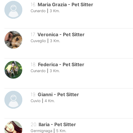
16
.
Maria Grazia
-
Pet Sitter
Cunardo
|
3
Km.
17
.
Veronica
-
Pet Sitter
Cuveglio
|
3
Km.
18
.
Federica
-
Pet Sitter
Cunardo
|
3
Km.
19
.
Gianni
-
Pet Sitter
Cuvio
|
4
Km.
20
.
Ilaria
-
Pet Sitter
Germignaga
|
5
Km.