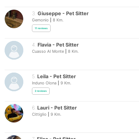
3
.
Giuseppe
-
Pet Sitter
Gemonio
|
8
Km.
11
reviews
4
.
Flavia
-
Pet Sitter
Cuasso Al Monte
|
8
Km.
5
.
Leila
-
Pet Sitter
Induno Olona
|
9
Km.
2
reviews
6
.
Lauri
-
Pet Sitter
Cittiglio
|
9
Km.