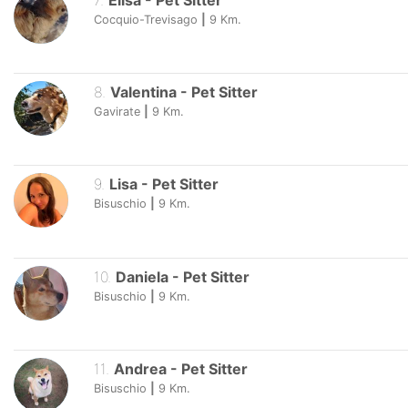
7
.
Elisa
-
Pet Sitter
Cocquio-Trevisago
|
9
Km.
8
.
Valentina
-
Pet Sitter
Gavirate
|
9
Km.
9
.
Lisa
-
Pet Sitter
Bisuschio
|
9
Km.
10
.
Daniela
-
Pet Sitter
Bisuschio
|
9
Km.
11
.
Andrea
-
Pet Sitter
Bisuschio
|
9
Km.