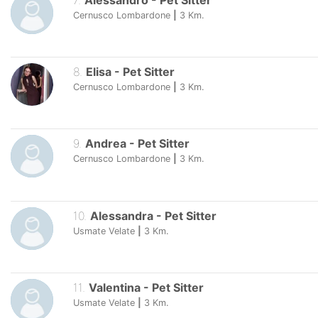
7
.
Alessandro
-
Pet Sitter
Cernusco Lombardone
|
3
Km.
8
.
Elisa
-
Pet Sitter
Cernusco Lombardone
|
3
Km.
9
.
Andrea
-
Pet Sitter
Cernusco Lombardone
|
3
Km.
10
.
Alessandra
-
Pet Sitter
Usmate Velate
|
3
Km.
11
.
Valentina
-
Pet Sitter
Usmate Velate
|
3
Km.