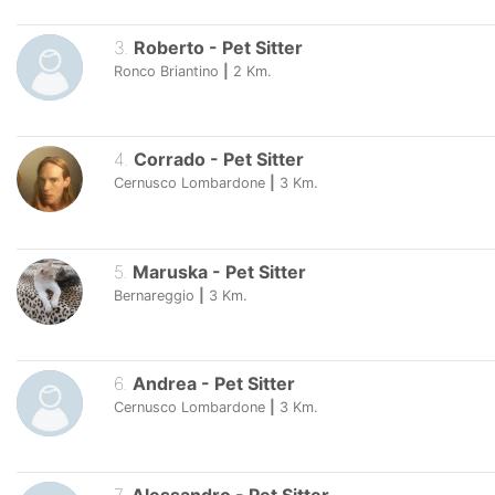
3
.
Roberto
-
Pet Sitter
Ronco Briantino
|
2
Km.
4
.
Corrado
-
Pet Sitter
Cernusco Lombardone
|
3
Km.
5
.
Maruska
-
Pet Sitter
Bernareggio
|
3
Km.
6
.
Andrea
-
Pet Sitter
Cernusco Lombardone
|
3
Km.