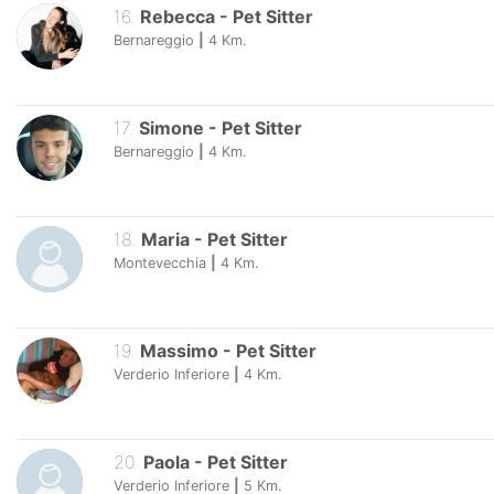
16
.
Rebecca
-
Pet Sitter
Bernareggio
|
4
Km.
17
.
Simone
-
Pet Sitter
Bernareggio
|
4
Km.
18
.
Maria
-
Pet Sitter
Montevecchia
|
4
Km.
19
.
Massimo
-
Pet Sitter
Verderio Inferiore
|
4
Km.
20
.
Paola
-
Pet Sitter
Verderio Inferiore
|
5
Km.