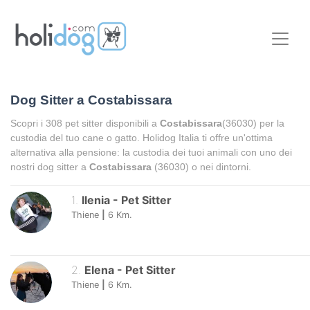
Dog Sitter a
Costabissara
Scopri i
308
pet sitter disponibili a
Costabissara
(36030) per la
custodia del tuo cane o gatto. Holidog Italia ti offre un'ottima
alternativa alla pensione: la custodia dei tuoi animali con uno dei
nostri dog sitter a
Costabissara
(36030) o nei dintorni.
1
.
Ilenia
-
Pet Sitter
Thiene
|
6
Km.
2
.
Elena
-
Pet Sitter
Thiene
|
6
Km.