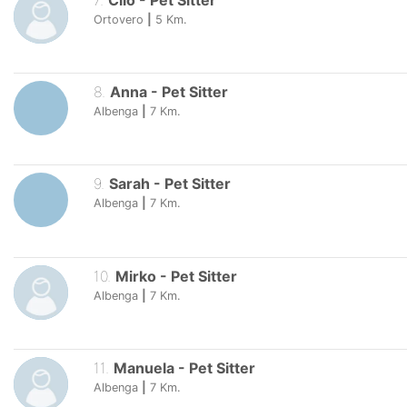
7
.
Clio
-
Pet Sitter
Ortovero
|
5
Km.
8
.
Anna
-
Pet Sitter
Albenga
|
7
Km.
9
.
Sarah
-
Pet Sitter
Albenga
|
7
Km.
10
.
Mirko
-
Pet Sitter
Albenga
|
7
Km.
11
.
Manuela
-
Pet Sitter
Albenga
|
7
Km.