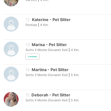
12
.
Katerine
-
Pet Sitter
Pontida
|
4
Km.
13
.
Marisa
-
Pet Sitter
Sotto Il Monte Giovanni Xxiii
|
4
Km.
1
reviews
14
.
Martina
-
Pet Sitter
Sotto Il Monte Giovanni Xxiii
|
5
Km.
15
.
Deborah
-
Pet Sitter
Sotto Il Monte Giovanni Xxiii
|
5
Km.