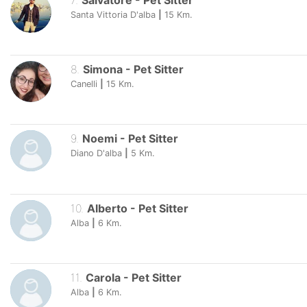
7
.
Salvatore
-
Pet Sitter
Santa Vittoria D'alba
|
15
Km.
8
.
Simona
-
Pet Sitter
Canelli
|
15
Km.
9
.
Noemi
-
Pet Sitter
Diano D'alba
|
5
Km.
10
.
Alberto
-
Pet Sitter
Alba
|
6
Km.
11
.
Carola
-
Pet Sitter
Alba
|
6
Km.