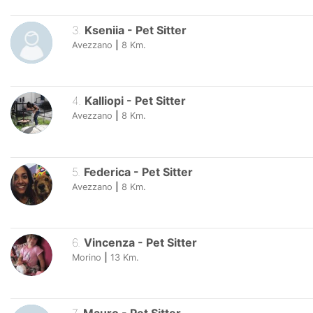
3
.
Kseniia
-
Pet Sitter
Avezzano
|
8
Km.
4
.
Kalliopi
-
Pet Sitter
Avezzano
|
8
Km.
5
.
Federica
-
Pet Sitter
Avezzano
|
8
Km.
6
.
Vincenza
-
Pet Sitter
Morino
|
13
Km.