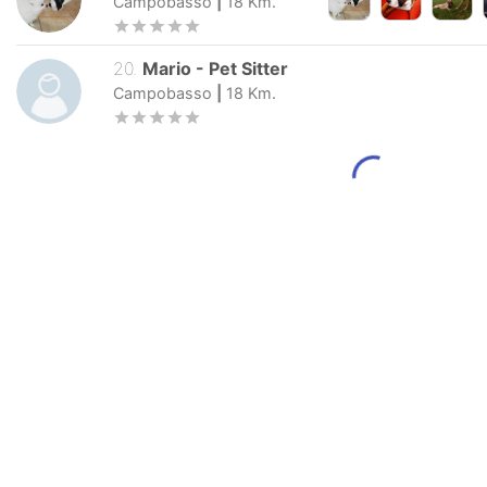
Campobasso
|
18
Km.
20
.
Mario
-
Pet Sitter
Campobasso
|
18
Km.