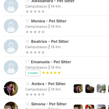
14
.
Alessandra
-
Pet Sitter
Campobasso
|
18
Km.
15
.
Monica
-
Pet Sitter
Campobasso
|
18
Km.
16
.
Beatrice
-
Pet Sitter
Campobasso
|
18
Km.
17
.
Emanuela
-
Pet Sitter
Campobasso
|
18
Km.
2
reviews
18
.
Ambra
-
Pet Sitter
Campobasso
|
18
Km.
19
.
Simona
-
Pet Sitter