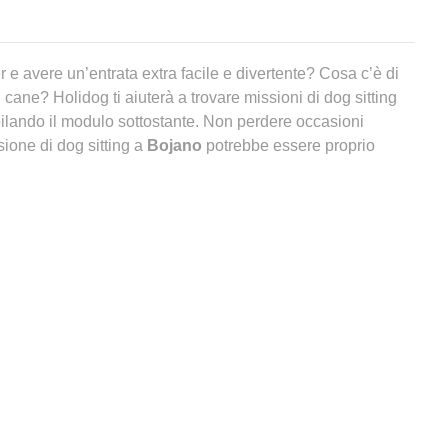
er e avere un’entrata extra facile e divertente? Cosa c’è di
 cane? Holidog ti aiuterà a trovare missioni di dog sitting
ilando il modulo sottostante. Non perdere occasioni
ione di dog sitting a
Bojano
potrebbe essere proprio
a
Bojano
?
eno una pensione per cani a
Bojano
,
vorremmo sapere se
ni oltre alla
pensione per cani a
Bojano
per il tuo animale.
o nate tante nuove soluzioni per non lasciare da soli gli
pensione per cani
non è per forza la migliore delle idee.
follate e l’animale si ritrova a dover trascorrere la
ata rinchiuso in una gabbia. Andiamo, ti piacerebbe sapere
spetta dietro alle sbarre quando non ci sei?
nsione per cani a
Bojano
?