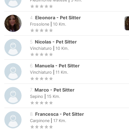
4
.
Eleonora
-
Pet Sitter
Frosolone
|
10
Km.
5
.
Nicolas
-
Pet Sitter
Vinchiaturo
|
10
Km.
6
.
Manuela
-
Pet Sitter
Vinchiaturo
|
11
Km.
7
.
Marco
-
Pet Sitter
Sepino
|
15
Km.
8
.
Francesca
-
Pet Sitter
Carpinone
|
17
Km.