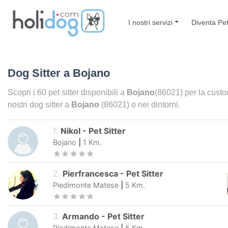
I nostri servizi
Diventa Pet
Dog Sitter a
Bojano
Scopri i
60
pet sitter disponibili a
Bojano
(86021) per la custod
nostri dog sitter a
Bojano
(86021) o nei dintorni.
1
.
Nikol
-
Pet Sitter
Bojano
|
1
Km.
2
.
Pierfrancesca
-
Pet Sitter
Piedimonte Matese
|
5
Km.
3
.
Armando
-
Pet Sitter
Piedimonte Matese
|
5
Km.