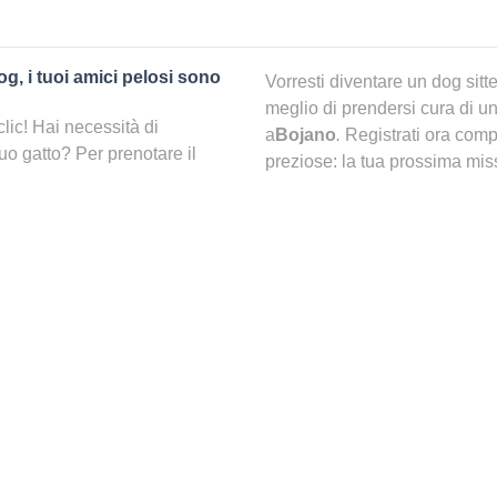
og, i tuoi amici pelosi sono
Vorresti diventare un dog sitt
meglio di prendersi cura di un
clic! Hai necessità di
a
Bojano
.
Registrati ora comp
tuo gatto? Per prenotare il
preziose: la tua prossima miss
ca e trovare la persona più
dietro l’angolo!
pet sitting a {city}}?
C’è una pensione per cani 
 idea per il tuo pelosetto.
senso si sentirà coccolato come
Prima di dirti che se c’è o m
no un po’ di sano relax ogni
hai considerato già altre opzio
}, potrai partire senza
Negli ultimi anni, infatti, son
more, cibo e coccole come se
animali quando si è via. Una
Spesso sono esageratamente af
maggior parte della sua giorn
er nella mia zona?
Con
che il tuo migliore amico ti a
solo clic, potrai infatti
nno mostrati con la ricerca
Quali le alternative a una pe
amo di selezionarli