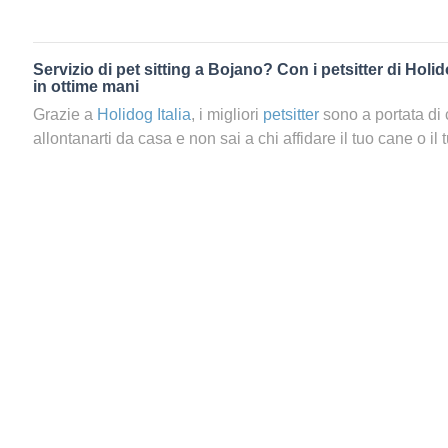
Servizio di pet sitting a Bojano? Con i petsitter di Holid
in ottime mani
Grazie a
Holidog Italia
, i migliori
petsitter
sono a portata di 
allontanarti da casa e non sai a chi affidare il tuo cane o il 
servizio di pet sitting a {city}}, ti basterà lanciare una ricer
vicina a te e al tuo animale. Perché prenotare un servizio di 
Rivolgersi a un amante degli animali è sempre un’eccellente
Così facendo, gli fornirai tanti nuovi stimoli e in un certo 
in una vacanza. In fondo, anche le nostre bestioline merita
tanto! Scegliendo il servizio di Holidog di pet sitting a {city}
preoccupazione alcuna. La tua bestiolina riceverà tanto a
fossi tu stesso a prendertene cura.
Ci sono petsitter a
Bojano
?
Come trovare i migliori petsitt
Holidog, trovare un petsitter è un gioco da ragazzi! In un 
prenotare il tuo
petsitter a
Bojano
. I petsitter che ti verra
effettuata sono solo i migliori in circolazione: ci preoccupi