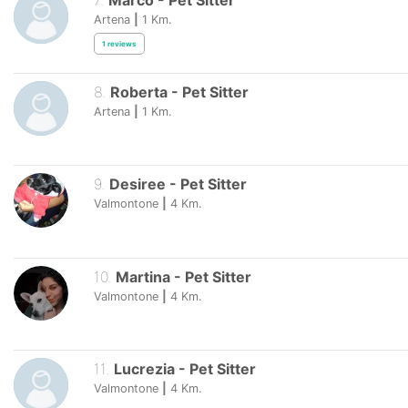
7
.
Marco
-
Pet Sitter
Artena
|
1
Km.
1
reviews
8
.
Roberta
-
Pet Sitter
Artena
|
1
Km.
9
.
Desiree
-
Pet Sitter
Valmontone
|
4
Km.
10
.
Martina
-
Pet Sitter
Valmontone
|
4
Km.
11
.
Lucrezia
-
Pet Sitter
Valmontone
|
4
Km.