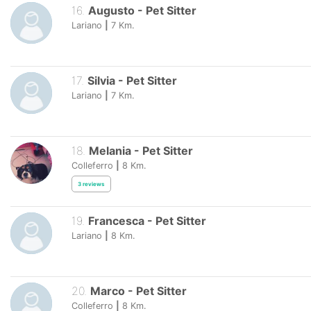
16
.
Augusto
-
Pet Sitter
Lariano
|
7
Km.
17
.
Silvia
-
Pet Sitter
Lariano
|
7
Km.
18
.
Melania
-
Pet Sitter
Colleferro
|
8
Km.
3
reviews
19
.
Francesca
-
Pet Sitter
Lariano
|
8
Km.
20
.
Marco
-
Pet Sitter
Colleferro
|
8
Km.