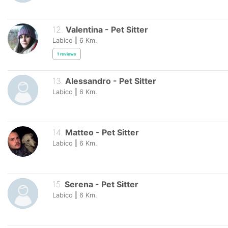
12
.
Valentina
-
Pet Sitter
Labico
|
6
Km.
1
reviews
13
.
Alessandro
-
Pet Sitter
Labico
|
6
Km.
14
.
Matteo
-
Pet Sitter
Labico
|
6
Km.
15
.
Serena
-
Pet Sitter
Labico
|
6
Km.