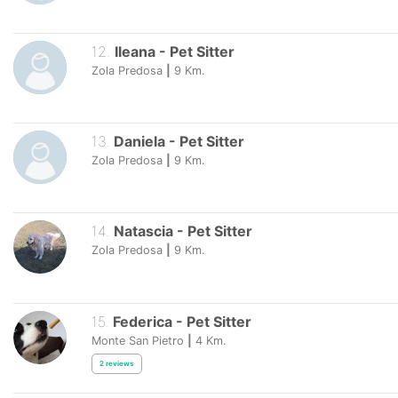
12
.
Ileana
-
Pet Sitter
Zola Predosa
|
9
Km.
13
.
Daniela
-
Pet Sitter
Zola Predosa
|
9
Km.
14
.
Natascia
-
Pet Sitter
Zola Predosa
|
9
Km.
15
.
Federica
-
Pet Sitter
Monte San Pietro
|
4
Km.
2
reviews