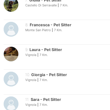
7
.
Giulia
-
Pet Sitter
Castello Di Serravalle
|
7
Km.
8
.
Francesca
-
Pet Sitter
Monte San Pietro
|
7
Km.
9
.
Laura
-
Pet Sitter
Vignola
|
7
Km.
10
.
Giorgia
-
Pet Sitter
Vignola
|
7
Km.
11
.
Sara
-
Pet Sitter
Vignola
|
7
Km.